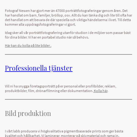
Fotograf Newen har gjort mer än 47000 porträttfotograferingar genom åren. Det
har handlat om barn, familjer, bröllop, osv. Allt du kan tänka dig och lite till ofta har
det handlat om att bevara de där speciella och viktiga händelserna i livet. Till detta
kommer alla uppdragsfotograferingar vi gjort.
Idag sker all vår porträttfotografering utanför studion i de miljöer som passar bäst
för dina bilder. Vi har en portabel studio när så behövs.
Här kan du kolla på lite bilder .
Professionella tjänster
Vill ni ha snygga företagsporträtt på er personal eller profilbilder, reklam,
produktbilder, film, drönarfilmning eller dokumentation.
Kolla här
.
Bild produktion
I vårt labb producera vi högkvalitativa pigmentbaserade prints som ger bästa
kvalitet och hållbarhet. Vi laminerar, monterar på skivmaterial och rama in.