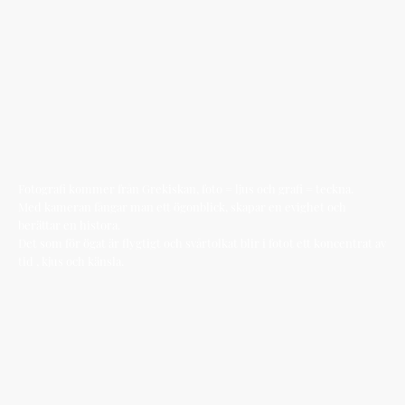
Fotografi kommer från Grekiskan, foto = ljus och grafi = teckna.
Med kameran fångar man ett ögonblick, skapar en evighet och
berättar en histora.
Det som för ögat är flygtigt och svårtolkat blir i fotot ett koncentrat av
tid , kjus och känsla.