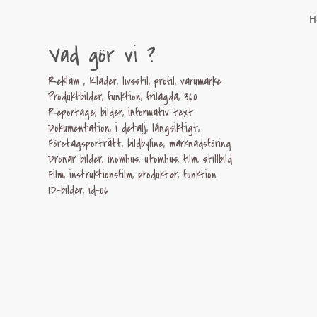
H
Vad gör vi ?
Reklam , Kläder, livsstil, profil, varumärke
Produktbilder, funktion, frilagda, 360
Reportage, bilder, informativ text
Dokumentation, i detalj, långsiktigt,
Företagsporträtt, bildbyline, marknadsföring
Drönar bilder, inomhus, utomhus, film, stillbild
Film, instruktionsfilm, produkter, funktion
ID-bilder, id-06