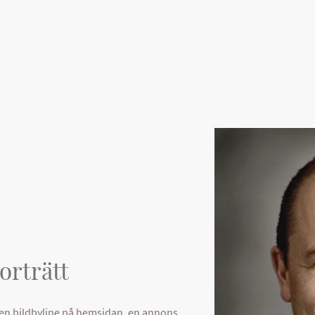
orträtt
 en bildbyline på hemsidan, en annons